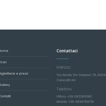
Contattaci
Home
Orari
Indirizzo
Biglietterie e prezzi
Via Alcide De Gasperi, 76, 9202
Canicattì AG
Gallery
Telefono
Contatti
Ufficio +39 0922851951
Mobile +39 3939789719