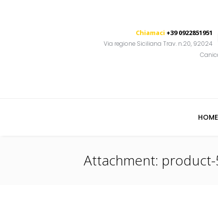
Chiamaci
+39 0922851951
Via regione Siciliana Trav. n.20, 92024
Canic
HOME
Attachment: product-