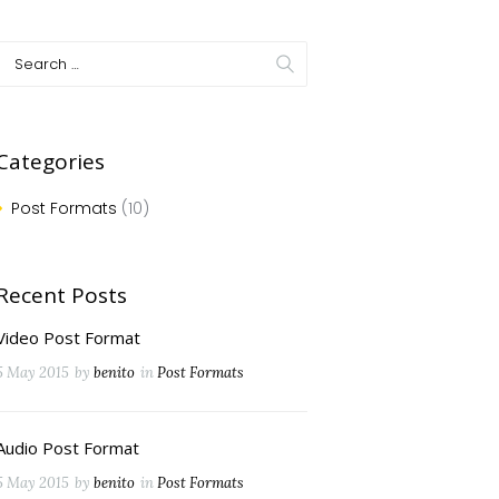
Categories
Post Formats
(10)
Recent Posts
Video Post Format
5 May 2015
by
benito
in
Post Formats
Audio Post Format
Next item
5 May 2015
by
benito
in
Post Formats
product-6