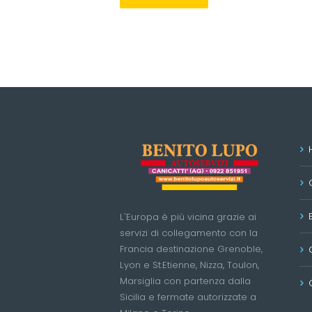
L'Europa è più vicina grazie ai
servizi di collegamento con la
Francia destinazione Grenoble,
Lyon e St.Etienne, Nizza, Toulon,
Marsiglia con partenza dalla
Sicilia e fermate autorizzate a