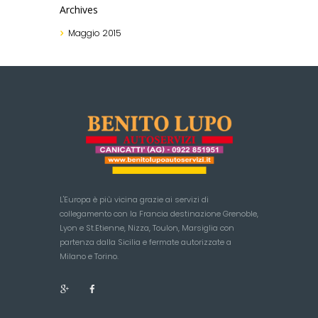
Archives
Maggio
2015
L'Europa è più vicina grazie ai servizi di
collegamento con la Francia destinazione Grenoble,
Lyon e St.Etienne, Nizza, Toulon, Marsiglia con
partenza dalla Sicilia e fermate autorizzate a
Milano e Torino.