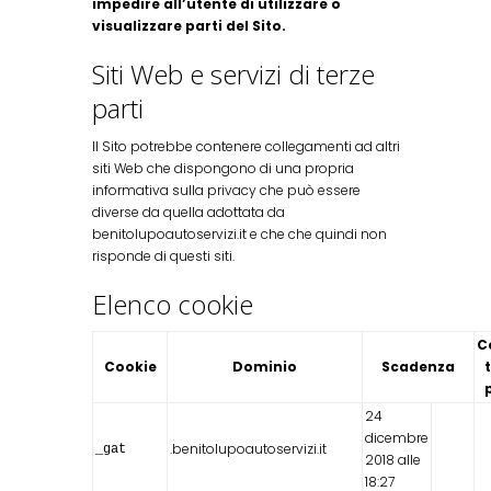
impedire all’utente di utilizzare o
visualizzare parti del Sito.
Siti Web e servizi di terze
parti
Il Sito potrebbe contenere collegamenti ad altri
siti Web che dispongono di una propria
informativa sulla privacy che può essere
diverse da quella adottata da
benitolupoautoservizi.it e che che quindi non
risponde di questi siti.
Elenco cookie
C
Cookie
Dominio
Scadenza
24
dicembre
.benitolupoautoservizi.it
_gat
2018 alle
18:27