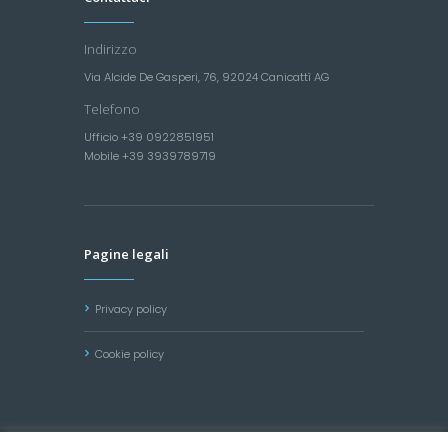
Indirizzo
Via Alcide De Gasperi, 76, 92024 Canicattì AG
Telefono
Ufficio +39 0922851951
Mobile +39 3939789719
Pagine legali
Privacy policy
Cookie policy