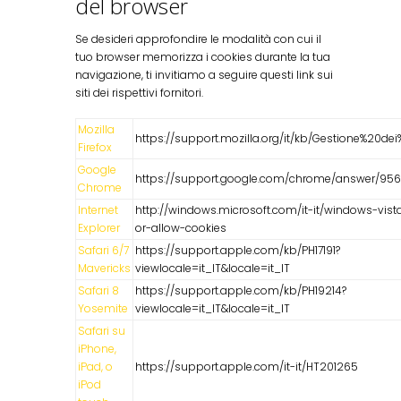
del browser
Se desideri approfondire le modalità con cui il
tuo browser memorizza i cookies durante la tua
navigazione, ti invitiamo a seguire questi link sui
siti dei rispettivi fornitori.
Mozilla
https://support.mozilla.org/it/kb/Gestione%20de
Firefox
Google
https://support.google.com/chrome/answer/9564
Chrome
Internet
http://windows.microsoft.com/it-it/windows-vist
Explorer
or-allow-cookies
Safari 6/7
https://support.apple.com/kb/PH17191?
Mavericks
viewlocale=it_IT&locale=it_IT
Safari 8
https://support.apple.com/kb/PH19214?
Yosemite
viewlocale=it_IT&locale=it_IT
Safari su
iPhone,
iPad, o
https://support.apple.com/it-it/HT201265
iPod