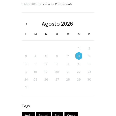
5 May 2015
by
benito
in
Post Formats
Agosto
2026
L
M
M
G
V
S
D
1
2
3
4
5
6
7
8
9
10
11
12
13
14
15
16
17
18
19
20
21
22
23
24
25
26
27
28
29
30
31
Tags
Audio
Format
Post
Quote