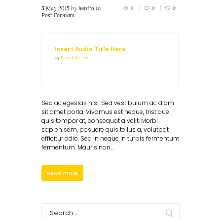
5 May 2015
by
benito
in
9
0
0
Post Formats
Insert Audio Title Here
by
Frank Sinatra
Sed ac egestas nisl. Sed vestibulum ac diam
sit amet porta. Vivamus est neque, tristique
quis tempor at, consequat a velit. Morbi
sapien sem, posuere quis tellus a, volutpat
efficitur odio. Sed in neque in turpis fermentum
fermentum. Mauris non...
Read more