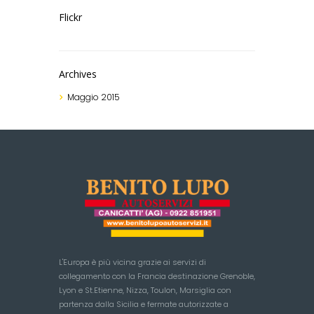
Flickr
Archives
Maggio
2015
L'Europa è più vicina grazie ai servizi di
collegamento con la Francia destinazione Grenoble,
Lyon e St.Etienne, Nizza, Toulon, Marsiglia con
partenza dalla Sicilia e fermate autorizzate a