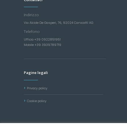
Indirizzo
Via Alcide De Gasperi, 76, 92024 Canicattì AG
Telefono
Ufficio +39 0922851951
Mobile +39 3939789719
Pagine legali
Privacy policy
Cookie policy