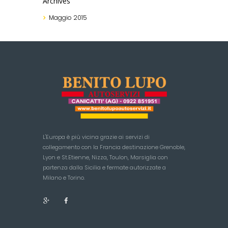
Archives
Maggio
2015
L'Europa è più vicina grazie ai servizi di
collegamento con la Francia destinazione Grenoble,
Lyon e St.Etienne, Nizza, Toulon, Marsiglia con
partenza dalla Sicilia e fermate autorizzate a
Milano e Torino.