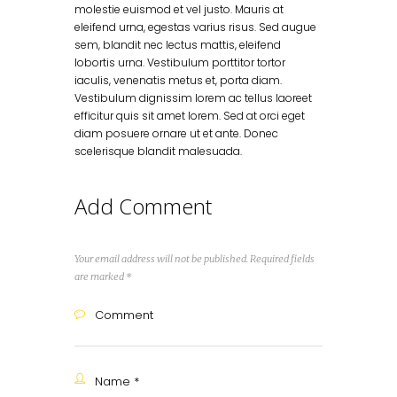
molestie euismod et vel justo. Mauris at
eleifend urna, egestas varius risus. Sed augue
sem, blandit nec lectus mattis, eleifend
lobortis urna. Vestibulum porttitor tortor
iaculis, venenatis metus et, porta diam.
Vestibulum dignissim lorem ac tellus laoreet
efficitur quis sit amet lorem. Sed at orci eget
diam posuere ornare ut et ante. Donec
scelerisque blandit malesuada.
Add Comment
Your email address will not be published. Required fields
are marked *