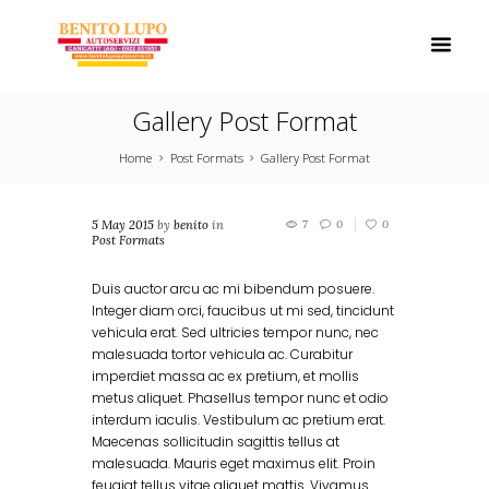
Gallery Post Format
Home
Post Formats
Gallery Post Format
5 May 2015
by
benito
in
7
0
0
Post Formats
Duis auctor arcu ac mi bibendum posuere.
Integer diam orci, faucibus ut mi sed, tincidunt
vehicula erat. Sed ultricies tempor nunc, nec
malesuada tortor vehicula ac. Curabitur
imperdiet massa ac ex pretium, et mollis
metus aliquet. Phasellus tempor nunc et odio
interdum iaculis. Vestibulum ac pretium erat.
Maecenas sollicitudin sagittis tellus at
malesuada. Mauris eget maximus elit. Proin
feugiat tellus vitae aliquet mattis. Vivamus