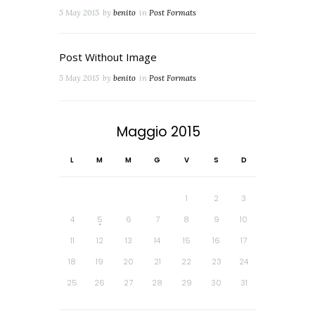
5 May 2015
by
benito
in
Post Formats
Post Without Image
5 May 2015
by
benito
in
Post Formats
Maggio
2015
L
M
M
G
V
S
D
1
2
3
4
5
6
7
8
9
10
11
12
13
14
15
16
17
18
19
20
21
22
23
24
25
26
27
28
29
30
31