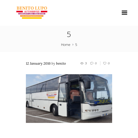
5
Home
5
12 January 2016
by
benito
3
0
0