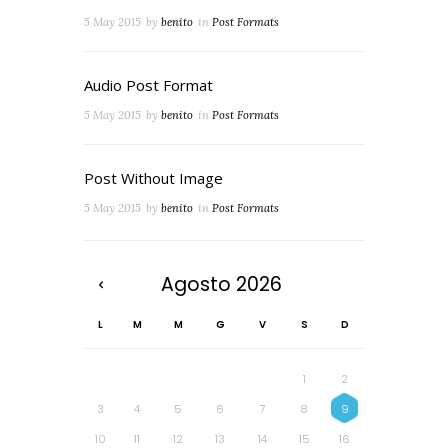
5 May 2015
by
benito
in
Post Formats
Audio Post Format
5 May 2015
by
benito
in
Post Formats
Post Without Image
5 May 2015
by
benito
in
Post Formats
Agosto
2026
L
M
M
G
V
S
D
1
2
3
4
5
6
7
8
9
10
11
12
13
14
15
16