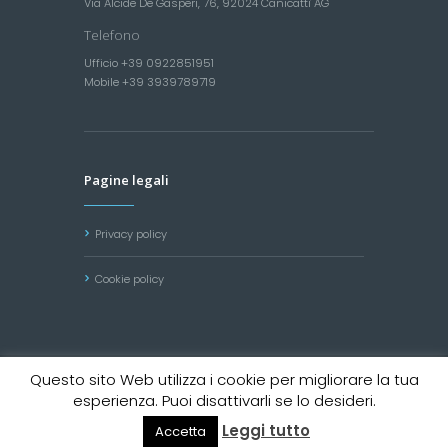
Via Alcide De Gasperi, 76, 92024 Canicattì AG
Telefono
Ufficio +39 0922851951
Mobile +39 3939789719
Pagine legali
Privacy policy
Cookie policy
Questo sito Web utilizza i cookie per migliorare la tua
Benito Lupo Autoservizi © 2020 All Rights
esperienza. Puoi disattivarli se lo desideri.
Reserved. Powered by
Digitalab360
Leggi tutto
Accetta