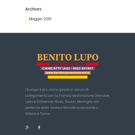
Archives
Maggio
2015
L'Europa è più vicina grazie ai servizi di
collegamento con la Francia destinazione Grenoble,
Lyon e St.Etienne, Nizza, Toulon, Marsiglia con
partenza dalla Sicilia e fermate autorizzate a
Milano e Torino.