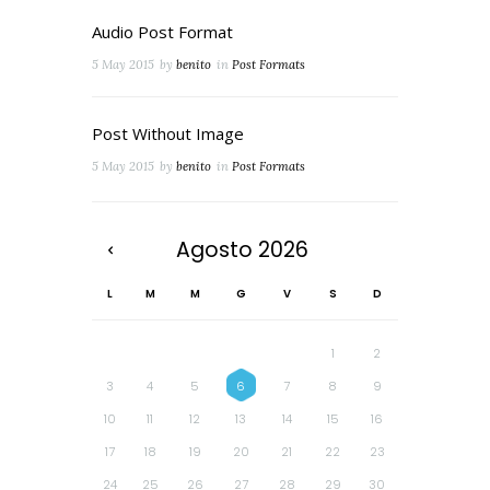
Audio Post Format
5 May 2015
by
benito
in
Post Formats
Post Without Image
5 May 2015
by
benito
in
Post Formats
Agosto
2026
L
M
M
G
V
S
D
1
2
3
4
5
6
7
8
9
10
11
12
13
14
15
16
17
18
19
20
21
22
23
24
25
26
27
28
29
30