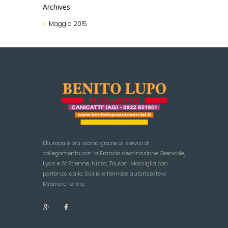
Archives
Maggio
2015
L'Europa è più vicina grazie ai servizi di
collegamento con la Francia destinazione Grenoble,
Lyon e St.Etienne, Nizza, Toulon, Marsiglia con
partenza dalla Sicilia e fermate autorizzate a
Milano e Torino.