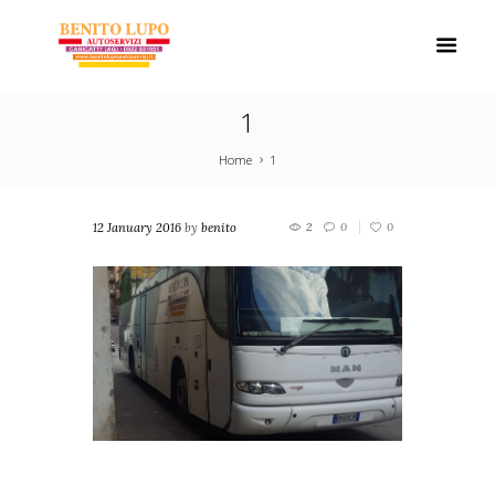
1
Home
1
12 January 2016
by
benito
2
0
0