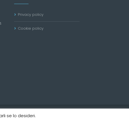
Privacy policy
4
Cookie policy
li se lo desideri.
lab360