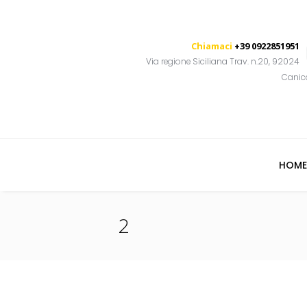
Chiamaci
+39 0922851951
Via regione Siciliana Trav. n.20, 92024
Canic
HOME
2