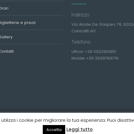
Orari
Indirizzo
Biglietterie e prezzi
Via Alcide De Gasperi, 76, 9202
Canicattì AG
Gallery
Telefono
Contatti
Ufficio +39 0922851951
Mobile +39 3939789719
tilizza i cookie per migliorare la tua esperienza. Puoi disattivar
 Lupo Autoservizi © 2020 All Rights Reserved. Powered by
Digita
Leggi tutto
Accetta