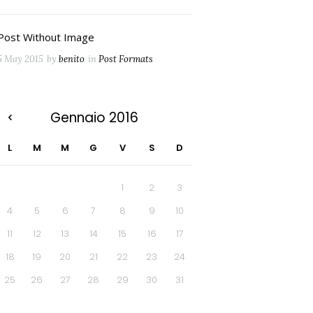
Post Without Image
5 May 2015
by
benito
in
Post Formats
Gennaio
2016
L
M
M
G
V
S
D
1
2
3
4
5
6
7
8
9
10
11
12
13
14
15
16
17
18
19
20
21
22
23
24
25
26
27
28
29
30
31