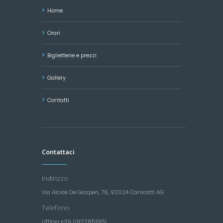
Home
Orari
Biglietterie e prezzi
Gallery
Contatti
Contattaci
Indirizzo
Via Alcide De Gasperi, 76, 92024 Canicattì AG
Telefono
Ufficio +39 0922851951