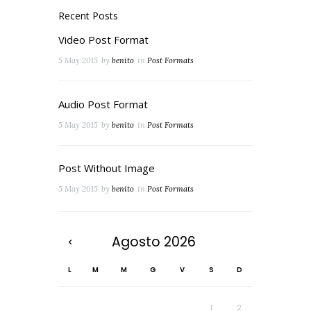
Recent Posts
Video Post Format
5 May 2015
by
benito
in
Post Formats
Audio Post Format
5 May 2015
by
benito
in
Post Formats
Post Without Image
5 May 2015
by
benito
in
Post Formats
Agosto
2026
L
M
M
G
V
S
D
1
2