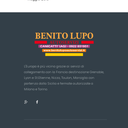
L'Europa è più vicina grazie ai servizi di
collegamento con la Francia destinazione Grenoble,
Lyon e St.Etienne, Nizza, Toulon, Marsiglia con
partenza dalla Sicilia e fermate autorizzate a
Milano e Torino.