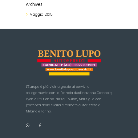
Archives
Maggio
2015
L'Europa è più vicina grazie ai servizi di
collegamento con la Francia destinazione Grenoble,
Lyon e St.Etienne, Nizza, Toulon, Marsiglia con
partenza dalla Sicilia e fermate autorizzate a
Milano e Torino.