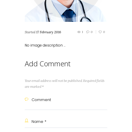
Started
17 February 2016
1
0
0
No image description ...
Add Comment
Your email address will not be published. Required fields
are marked *