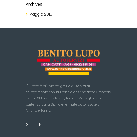
Archives
Maggio
2015
L'Europa è più vicina grazie ai servizi di
collegamento con la Francia destinazione Grenoble,
Lyon e St.Etienne, Nizza, Toulon, Marsiglia con
partenza dalla Sicilia e fermate autorizzate a
Milano e Torino.