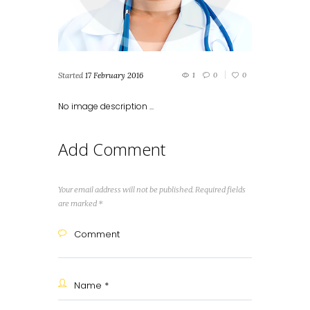
Started
17 February 2016
1
0
0
No image description ...
Add Comment
Your email address will not be published. Required fields
are marked *